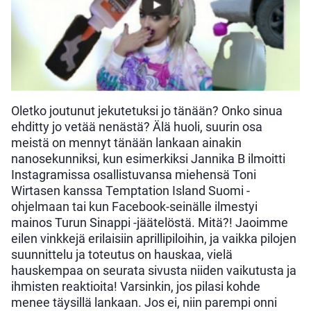
Oletko joutunut jekutetuksi jo tänään? Onko sinua
ehditty jo vetää nenästä? Älä huoli, suurin osa
meistä on mennyt tänään lankaan ainakin
nanosekunniksi, kun esimerkiksi Jannika B ilmoitti
Instagramissa osallistuvansa miehensä Toni
Wirtasen kanssa Temptation Island Suomi -
ohjelmaan tai kun Facebook-seinälle ilmestyi
mainos Turun Sinappi -jäätelöstä. Mitä?! Jaoimme
eilen vinkkejä erilaisiin aprillipiloihin, ja vaikka pilojen
suunnittelu ja toteutus on hauskaa, vielä
hauskempaa on seurata sivusta niiden vaikutusta ja
ihmisten reaktioita! Varsinkin, jos pilasi kohde
menee täysillä lankaan. Jos ei, niin parempi onni