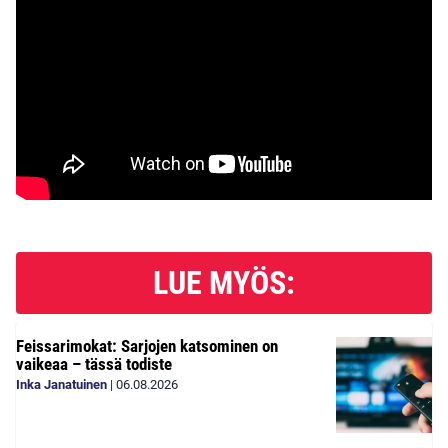
LUE MYÖS:
Feissarimokat: Sarjojen katsominen on
vaikeaa – tässä todiste
Inka Janatuinen
|
06.08.2026