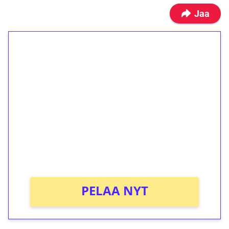
Jaa
1€ = 10€ arvosta
ilmaiskierroksia ilman
kierrätystä!
Talleta 1€
Saat heti 50 ilmaiskierrosta Tuohi 1000 -
peliin (arvo 0,20€ per kierros)!
Ei kierrätysvaatimusta!
PELAA NYT