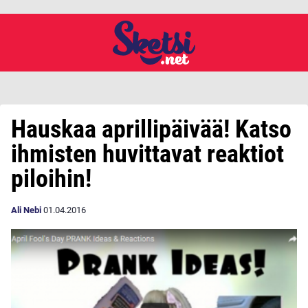
Hauskaa aprillipäivää! Katso
ihmisten huvittavat reaktiot
piloihin!
Ali Nebi
01.04.2016