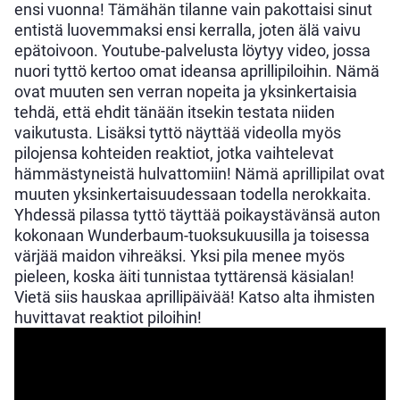
ensi vuonna! Tämähän tilanne vain pakottaisi sinut
entistä luovemmaksi ensi kerralla, joten älä vaivu
epätoivoon. Youtube-palvelusta löytyy video, jossa
nuori tyttö kertoo omat ideansa aprillipiloihin. Nämä
ovat muuten sen verran nopeita ja yksinkertaisia
tehdä, että ehdit tänään itsekin testata niiden
vaikutusta. Lisäksi tyttö näyttää videolla myös
pilojensa kohteiden reaktiot, jotka vaihtelevat
hämmästyneistä hulvattomiin! Nämä aprillipilat ovat
muuten yksinkertaisuudessaan todella nerokkaita.
Yhdessä pilassa tyttö täyttää poikaystävänsä auton
kokonaan Wunderbaum-tuoksukuusilla ja toisessa
värjää maidon vihreäksi. Yksi pila menee myös
pieleen, koska äiti tunnistaa tyttärensä käsialan!
Vietä siis hauskaa aprillipäivää! Katso alta ihmisten
huvittavat reaktiot piloihin!