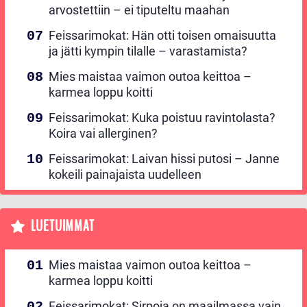
arvostettiin – ei tiputeltu maahan
Feissarimokat: Hän otti toisen omaisuutta
ja jätti kympin tilalle – varastamista?
Mies maistaa vaimon outoa keittoa –
karmea loppu koitti
Feissarimokat: Kuka poistuu ravintolasta?
Koira vai allerginen?
Feissarimokat: Laivan hissi putosi – Janne
kokeili painajaista uudelleen
LUETUIMMAT
Mies maistaa vaimon outoa keittoa –
karmea loppu koitti
Feissarimokat: Sirpoja on maailmassa vain