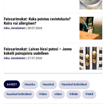
Feissarimokat: Kuka poistuu ravintolasta?
Koira vai allerginen?
Inka Janatuinen
|
28.07.2026
Feissarimokat: Laivan hissi putosi – Janne
kokeili painajaista uudelleen
Inka Janatuinen
|
27.07.2026
AIHEET
Hauska
Hauskat
Hauskat kotivideot
hauskat kotivideot
Video
video
Viihde
Vinkit