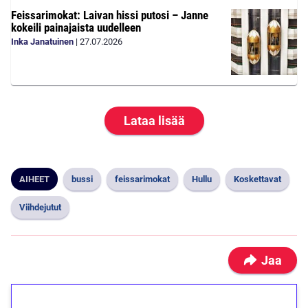
Feissarimokat: Laivan hissi putosi – Janne
kokeili painajaista uudelleen
Inka Janatuinen
|
27.07.2026
Lataa lisää
AIHEET
bussi
feissarimokat
Hullu
Koskettavat
Viihdejutut
Jaa