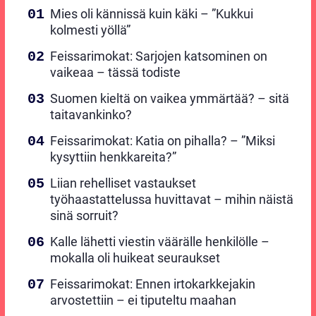
Mies oli kännissä kuin käki – ”Kukkui
kolmesti yöllä”
Feissarimokat: Sarjojen katsominen on
vaikeaa – tässä todiste
Suomen kieltä on vaikea ymmärtää? – sitä
taitavankinko?
Feissarimokat: Katia on pihalla? – ”Miksi
kysyttiin henkkareita?”
Liian rehelliset vastaukset
työhaastattelussa huvittavat – mihin näistä
sinä sorruit?
Kalle lähetti viestin väärälle henkilölle –
mokalla oli huikeat seuraukset
Feissarimokat: Ennen irtokarkkejakin
arvostettiin – ei tiputeltu maahan