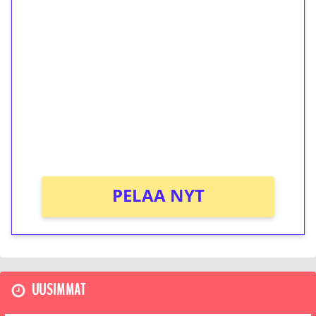
1€ = 10€ arvosta
ilmaiskierroksia ilman
kierrätystä!
Talleta 1€
Saat heti 50 ilmaiskierrosta Tuohi 1000 -
peliin (arvo 0,20€ per kierros)!
Ei kierrätysvaatimusta!
PELAA NYT
UUSIMMAT