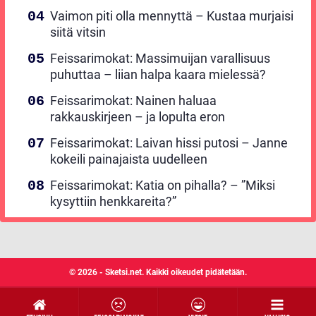
Vaimon piti olla mennyttä – Kustaa murjaisi
siitä vitsin
Feissarimokat: Massimuijan varallisuus
puhuttaa – liian halpa kaara mielessä?
Feissarimokat: Nainen haluaa
rakkauskirjeen – ja lopulta eron
Feissarimokat: Laivan hissi putosi – Janne
kokeili painajaista uudelleen
Feissarimokat: Katia on pihalla? – ”Miksi
kysyttiin henkkareita?”
© 2026 - Sketsi.net. Kaikki oikeudet pidätetään.