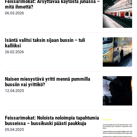
Feissarimokat: Ärsyttävää käytöstä junassa –
mitä ihmettä?
06.03.2026
Isäntä valitsi taksin sijaan bussin – tuli
kalliiksi
26.02.2026
Naisen miesystävä yritti mennä pummilla
bussiin vai yrittikö?
12.04.2025
Feissarimokat: Noloista noloimpia tapahtumia
busseissa – bussikuski päästi paukkuja
05.04.2025