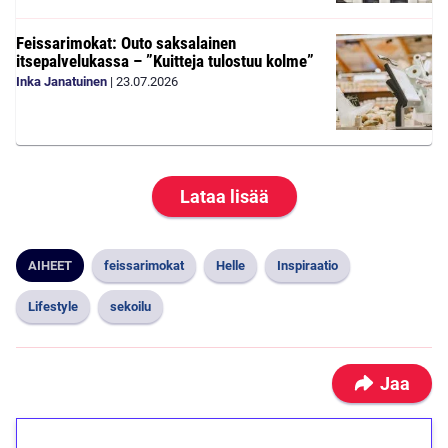
Feissarimokat: Outo saksalainen
itsepalvelukassa – ”Kuitteja tulostuu kolme”
Inka Janatuinen
|
23.07.2026
Lataa lisää
AIHEET
feissarimokat
Helle
Inspiraatio
Lifestyle
sekoilu
Jaa