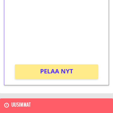
1€ = 10€ arvosta
ilmaiskierroksia ilman
kierrätystä!
Talleta 1€
Saat heti 50 ilmaiskierrosta Tuohi 1000 -
peliin (arvo 0,20€ per kierros)!
Ei kierrätysvaatimusta!
PELAA NYT
UUSIMMAT