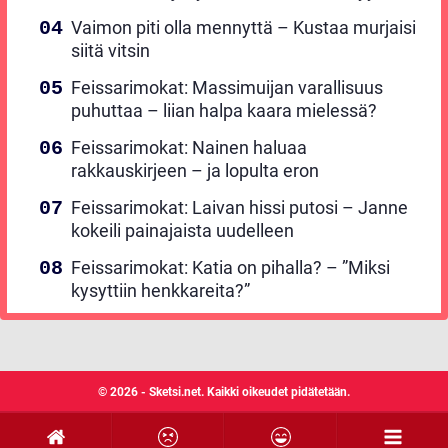
Vaimon piti olla mennyttä – Kustaa murjaisi
siitä vitsin
Feissarimokat: Massimuijan varallisuus
puhuttaa – liian halpa kaara mielessä?
Feissarimokat: Nainen haluaa
rakkauskirjeen – ja lopulta eron
Feissarimokat: Laivan hissi putosi – Janne
kokeili painajaista uudelleen
Feissarimokat: Katia on pihalla? – ”Miksi
kysyttiin henkkareita?”
© 2026 - Sketsi.net. Kaikki oikeudet pidätetään.