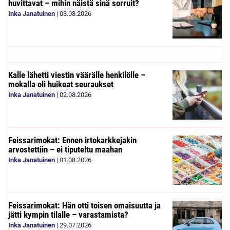
huvittavat – mihin näistä sinä sorruit?
Inka Janatuinen
|
03.08.2026
Kalle lähetti viestin väärälle henkilölle –
mokalla oli huikeat seuraukset
Inka Janatuinen
|
02.08.2026
Feissarimokat: Ennen irtokarkkejakin
arvostettiin – ei tiputeltu maahan
Inka Janatuinen
|
01.08.2026
Feissarimokat: Hän otti toisen omaisuutta ja
jätti kympin tilalle – varastamista?
Inka Janatuinen
|
29.07.2026