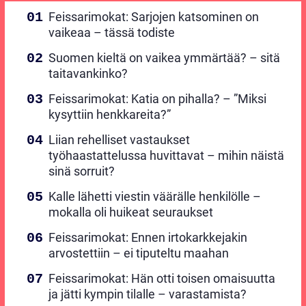
Feissarimokat: Sarjojen katsominen on
vaikeaa – tässä todiste
Suomen kieltä on vaikea ymmärtää? – sitä
taitavankinko?
Feissarimokat: Katia on pihalla? – ”Miksi
kysyttiin henkkareita?”
Liian rehelliset vastaukset
työhaastattelussa huvittavat – mihin näistä
sinä sorruit?
Kalle lähetti viestin väärälle henkilölle –
mokalla oli huikeat seuraukset
Feissarimokat: Ennen irtokarkkejakin
arvostettiin – ei tiputeltu maahan
Feissarimokat: Hän otti toisen omaisuutta
ja jätti kympin tilalle – varastamista?