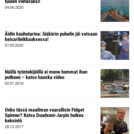
tuulen vietäväksi!
04.06.2020
Äidin kauhutarina: lääkärin puhelin jäi vatsaan
keisarileikkauksessa!
07.05.2020
Näillä työntekijöillä ei mene hommat ihan
putkeen – katso hauska video
02.01.2018
Onko tässä maailman vaarallisin Fidget
Spinner? Katso Duudsoni-Jarpin huikea
keksintö
28.12.2017