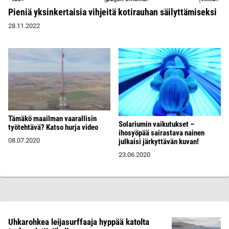
Pieniä yksinkertaisia vihjeitä kotirauhan säilyttämiseksi
28.11.2022
Tämäkö maailman vaarallisin
Solariumin vaikutukset –
työtehtävä? Katso hurja video
ihosyöpää sairastava nainen
08.07.2020
julkaisi järkyttävän kuvan!
23.06.2020
Uhkarohkea leijasurffaaja hyppää katolta