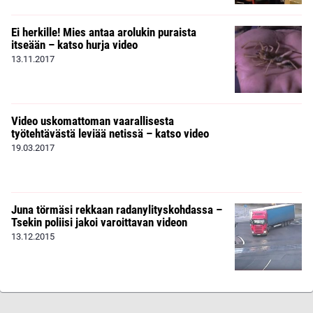
Ei herkille! Mies antaa arolukin puraista
itseään – katso hurja video
13.11.2017
Video uskomattoman vaarallisesta
työtehtävästä leviää netissä – katso video
19.03.2017
Juna törmäsi rekkaan radanylityskohdassa –
Tsekin poliisi jakoi varoittavan videon
13.12.2015