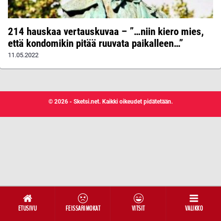
214 hauskaa vertauskuvaa – ”…niin kiero mies,
että kondomikin pitää ruuvata paikalleen…”
11.05.2022
© 2026 - Sketsi.net. Kaikki oikeudet pidätetään.
ETUSIVU
FEISSARIMOKAT
VITSIT
VALIKKO