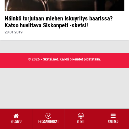
Näinkö torjutaan miehen iskuyritys baarissa?
Katso huvittava Siskonpeti -sketsi!
28.01.2019
© 2026 - Sketsi.net. Kaikki oikeudet pidätetään.
ETUSIVU
FEISSARIMOKAT
VITSIT
VALIKKO