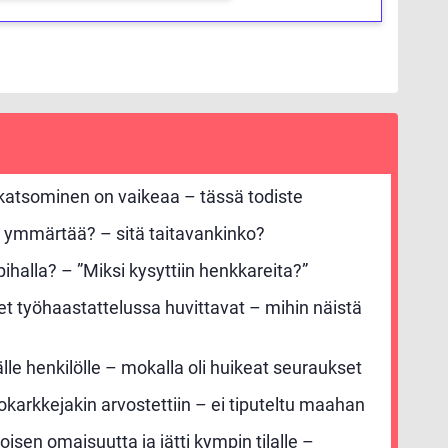
 katsominen on vaikeaa – tässä todiste
 ymmärtää? – sitä taitavankinko?
ihalla? – ”Miksi kysyttiin henkkareita?”
set työhaastattelussa huvittavat – mihin näistä
rälle henkilölle – mokalla oli huikeat seuraukset
okarkkejakin arvostettiin – ei tiputeltu maahan
oisen omaisuutta ja jätti kympin tilalle –