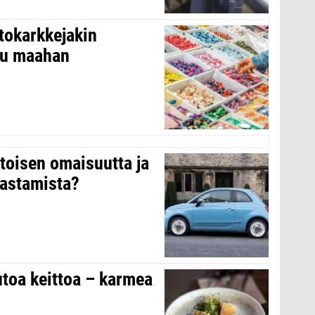
tokarkkejakin
ltu maahan
 toisen omaisuutta ja
arastamista?
toa keittoa – karmea