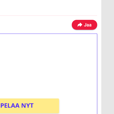
Jaa
ilmaiskierroksia ilman
osta Tuohi 1000 -peliin (arvo 0,20€ per
PELAA NYT