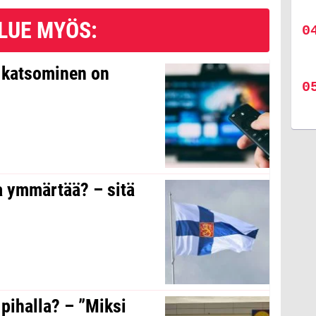
LUE MYÖS:
n katsominen on
a ymmärtää? – sitä
 pihalla? – ”Miksi