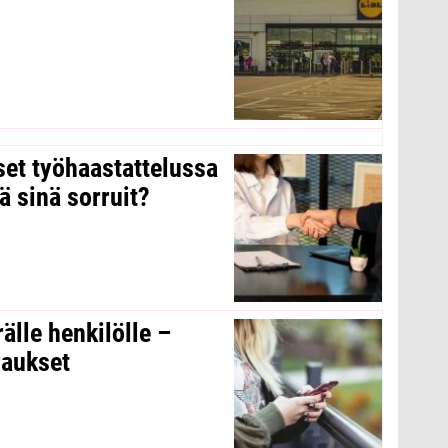
kset työhaastattelussa
ä sinä sorruit?
rälle henkilölle –
raukset