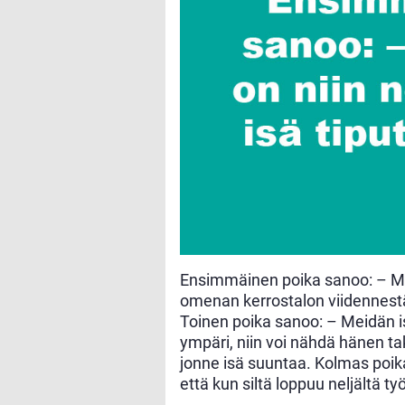
Ensimmäinen poika sanoo: – Mei
omenan kerrostalon viidennestä k
Toinen poika sanoo: – Meidän is
ympäri, niin voi nähdä hänen t
jonne isä suuntaa. Kolmas poik
että kun siltä loppuu neljältä työ