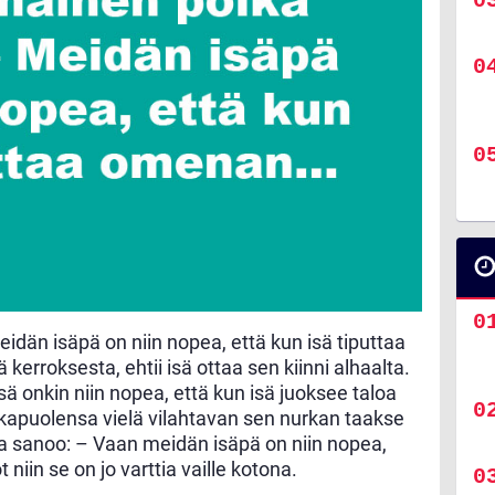
dän isäpä on niin nopea, että kun isä tiputtaa
erroksesta, ehtii isä ottaa sen kiinni alhaalta.
ä onkin niin nopea, että kun isä juoksee taloa
akapuolensa vielä vilahtavan sen nurkan taakse
a sanoo: – Vaan meidän isäpä on niin nopea,
t niin se on jo varttia vaille kotona.