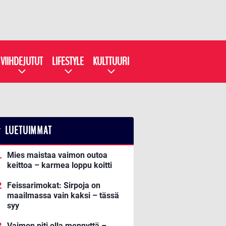
VIIHDEJUTUT
LIFESTYLE
KULTTUURI
LUETUIMMAT
Mies maistaa vaimon outoa
keittoa – karmea loppu koitti
Feissarimokat: Sirpoja on
maailmassa vain kaksi – tässä
syy
Vaimon piti olla mennyttä –