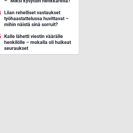
– ”Miksi kysyttiin henkkareita?”
Liian rehelliset vastaukset
työhaastattelussa huvittavat –
mihin näistä sinä sorruit?
Kalle lähetti viestin väärälle
henkilölle – mokalla oli huikeat
seuraukset