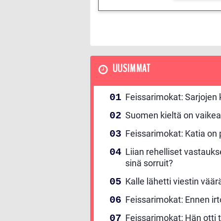
UUSIMMAT
Feissarimokat: Sarjojen
Suomen kieltä on vaikea
Feissarimokat: Katia on p
Liian rehelliset vastauk
sinä sorruit?
Kalle lähetti viestin vää
Feissarimokat: Ennen irt
Feissarimokat: Hän otti t