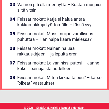
Vaimon piti olla mennyttä – Kustaa murjaisi
siitä vitsin
Feissarimokat: Katja ei halua antaa
kukkaruukkuja työttömälle – tässä syy
Feissarimokat: Massimuijan varallisuus
puhuttaa – liian halpa kaara mielessä?
Feissarimokat: Nainen haluaa
rakkauskirjeen – ja lopulta eron
Feissarimokat: Laivan hissi putosi – Janne
kokeili painajaista uudelleen
Feissarimokat: Miten kirkua taipuu? – katso
”oikeat” vastaukset
© 2026 - Sketsi.net. Kaikki oikeudet pidätetään.