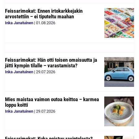
Feissarimokat: Ennen irtokarkkejakin
arvostettiin – ei tiputeltu maahan
Inka Janatuinen
|
01.08.2026
Feissarimokat: Hän otti toisen omaisuutta ja
jätti kympin tilalle – varastamista?
Inka Janatuinen
|
29.07.2026
Mies maistaa vaimon outoa keittoa – karmea
loppu koitti
Inka Janatuinen
|
29.07.2026
Feissarimokat: Kuka poistuu ravintolasta?