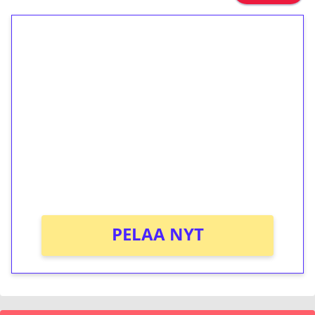
1€ = 10€ arvosta
ilmaiskierroksia ilman
kierrätystä!
Talleta 1€
Saat heti 50 ilmaiskierrosta Tuohi 1000 -
peliin (arvo 0,20€ per kierros)!
Ei kierrätysvaatimusta!
PELAA NYT