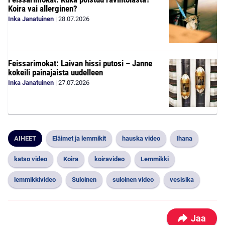
Koira vai allerginen?
Inka Janatuinen
|
28.07.2026
Feissarimokat: Laivan hissi putosi – Janne
kokeili painajaista uudelleen
Inka Janatuinen
|
27.07.2026
AIHEET
Eläimet ja lemmikit
hauska video
Ihana
katso video
Koira
koiravideo
Lemmikki
lemmikkivideo
Suloinen
suloinen video
vesisika
Jaa