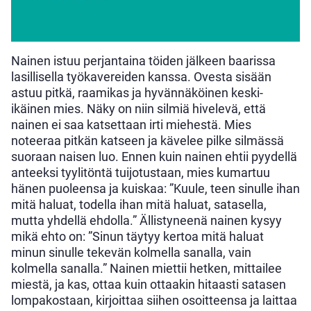
Nainen istuu perjantaina töiden jälkeen baarissa
lasillisella työkavereiden kanssa. Ovesta sisään
astuu pitkä, raamikas ja hyvännäköinen keski-
ikäinen mies. Näky on niin silmiä hivelevä, että
nainen ei saa katsettaan irti miehestä. Mies
noteeraa pitkän katseen ja kävelee pilke silmässä
suoraan naisen luo. Ennen kuin nainen ehtii pyydellä
anteeksi tyylitöntä tuijotustaan, mies kumartuu
hänen puoleensa ja kuiskaa: ”Kuule, teen sinulle ihan
mitä haluat, todella ihan mitä haluat, satasella,
mutta yhdellä ehdolla.” Ällistyneenä nainen kysyy
mikä ehto on: ”Sinun täytyy kertoa mitä haluat
minun sinulle tekevän kolmella sanalla, vain
kolmella sanalla.” Nainen miettii hetken, mittailee
miestä, ja kas, ottaa kuin ottaakin hitaasti satasen
lompakostaan, kirjoittaa siihen osoitteensa ja laittaa