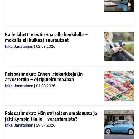
Kalle lähetti viestin väärälle henkilölle –
mokalla oli huikeat seuraukset
Inka Janatuinen
|
02.08.2026
Feissarimokat: Ennen irtokarkkejakin
arvostettiin – ei tiputeltu maahan
Inka Janatuinen
|
01.08.2026
Feissarimokat: Hän otti toisen omaisuutta ja
jätti kympin tilalle – varastamista?
Inka Janatuinen
|
29.07.2026