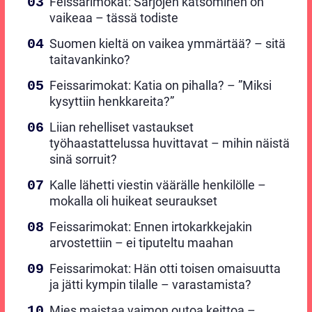
Feissarimokat: Sarjojen katsominen on
vaikeaa – tässä todiste
Suomen kieltä on vaikea ymmärtää? – sitä
taitavankinko?
Feissarimokat: Katia on pihalla? – ”Miksi
kysyttiin henkkareita?”
Liian rehelliset vastaukset
työhaastattelussa huvittavat – mihin näistä
sinä sorruit?
Kalle lähetti viestin väärälle henkilölle –
mokalla oli huikeat seuraukset
Feissarimokat: Ennen irtokarkkejakin
arvostettiin – ei tiputeltu maahan
Feissarimokat: Hän otti toisen omaisuutta
ja jätti kympin tilalle – varastamista?
Mies maistaa vaimon outoa keittoa –