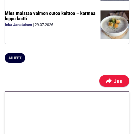
Mies maistaa vaimon outoa keittoa – karmea
loppu koitti
Inka Janatuinen
|
29.07.2026
AIHEET
Jaa
🎁 Huipputarjous jatkuu: 10
euron kierrätysvapaa
megakierros Reactoonz-
peliin – vain 1 eurolla!