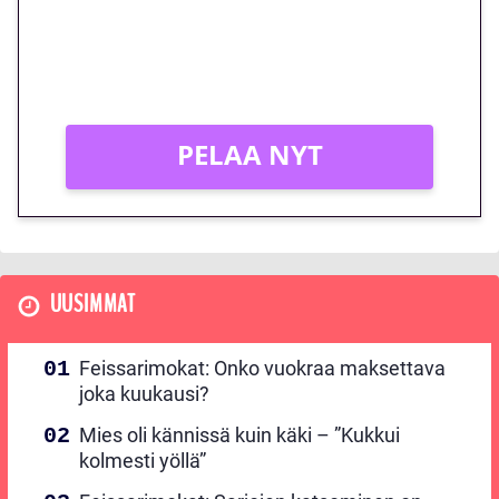
Peli: Reactoonz
Vain uusille asiakkaille!
PELAA NYT
UUSIMMAT
Feissarimokat: Onko vuokraa maksettava
joka kuukausi?
Mies oli kännissä kuin käki – ”Kukkui
kolmesti yöllä”