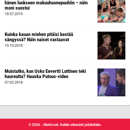
hänen luokseen makuuhuonepuuhiin – näin
moni suostui
18.07.2019
Kuinka kauan miehen pitäisi kestää
sängyssä? Näin naiset vastaavat
19.10.2018
Muistatko, kun Usko Eevertti Luttinen teki
haureutta? Hauska Putous-video
07.02.2018
© 2026 - Sketsi.net. Kaikki oikeudet pidätetään.