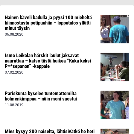
Nainen käveli kadulla ja pyysi 100 mieheltä
kiinnostusta petipuuhiin – lopputulos yllätti
minut täysin
06.08.2020
Ismo Leikolan härskit laulut jaksavat
naurattaa – katso tästä huikea ”Kuka keksi
P**sepanon” -kappale
07.02.2020
Pariskunta kyselee tuntemattomilta
kolmenkimppaa – näin moni suostui
11.08.2019
Mies kysyy 200 naiselta, lähtisivätkö he heti