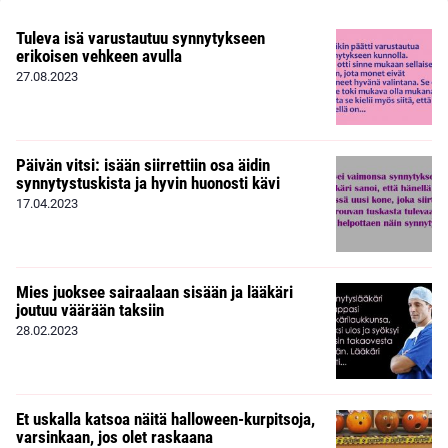
Tuleva isä varustautuu synnytykseen
erikoisen vehkeen avulla
27.08.2023
Päivän vitsi: isään siirrettiin osa äidin
synnytystuskista ja hyvin huonosti kävi
17.04.2023
Mies juoksee sairaalaan sisään ja lääkäri
joutuu väärään taksiin
28.02.2023
Et uskalla katsoa näitä halloween-kurpitsoja,
varsinkaan, jos olet raskaana