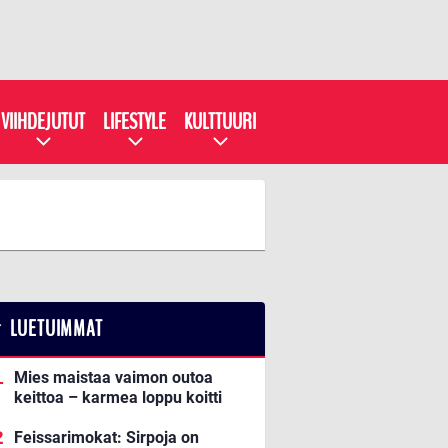
VIIHDEJUTUT
LIFESTYLE
KULTTUURI
LUETUIMMAT
Mies maistaa vaimon outoa
keittoa – karmea loppu koitti
Feissarimokat: Sirpoja on