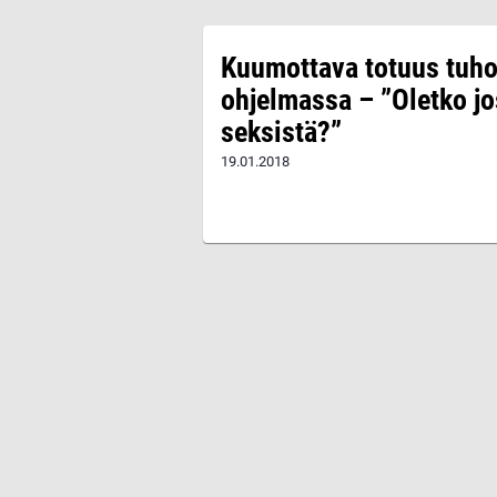
Kuumottava totuus tuho
ohjelmassa – ”Oletko j
seksistä?”
19.01.2018