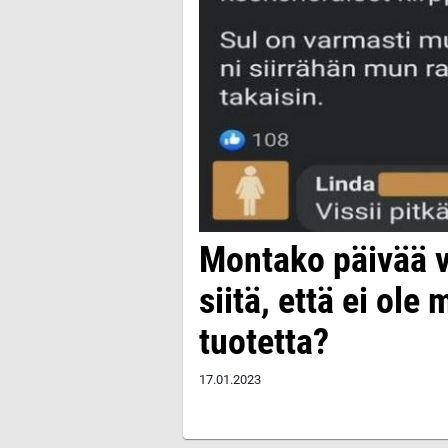
Montako päivää v
siitä, että ei ol
tuotetta?
17.01.2023