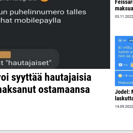
Feissa
maksua 
03.11.202
oi syyttää hautajaisia
e maksanut ostamaansa
Jodel: 
laskutt
14.09.202