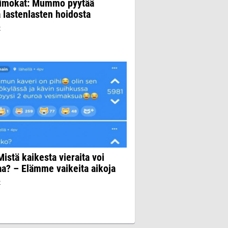
rimokat: Mummo pyytää
lastenlasten hoidosta
2
Mistä kaikesta vieraita voi
aa? – Elämme vaikeita aikoja
2