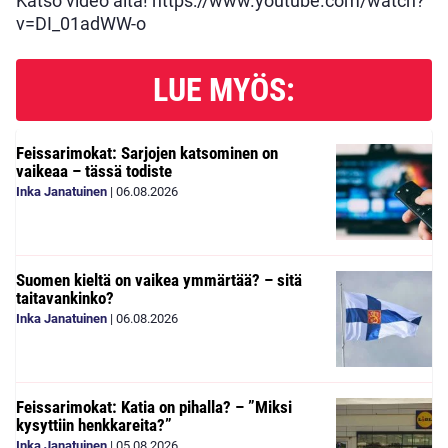
Katso video alta! https://www.youtube.com/watch?
v=DI_01adWW-o
LUE MYÖS:
Feissarimokat: Sarjojen katsominen on
vaikeaa – tässä todiste
Inka Janatuinen
|
06.08.2026
Suomen kieltä on vaikea ymmärtää? – sitä
taitavankinko?
Inka Janatuinen
|
06.08.2026
Feissarimokat: Katia on pihalla? – ”Miksi
kysyttiin henkkareita?”
Inka Janatuinen
|
05.08.2026