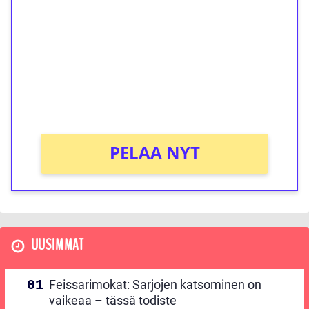
kierrätystä!
Talleta 1€
Saat heti 50 ilmaiskierrosta Tuohi 1000 -
peliin (arvo 0,20€ per kierros)!
Ei kierrätysvaatimusta!
PELAA NYT
UUSIMMAT
Feissarimokat: Sarjojen katsominen on
vaikeaa – tässä todiste