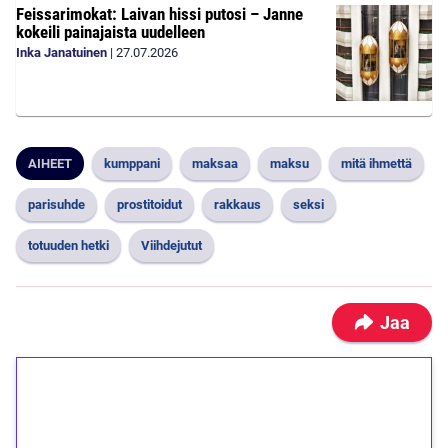
Feissarimokat: Laivan hissi putosi – Janne
kokeili painajaista uudelleen
Inka Janatuinen
|
27.07.2026
AIHEET
kumppani
maksaa
maksu
mitä ihmettä
parisuhde
prostitoidut
rakkaus
seksi
totuuden hetki
Viihdejutut
Jaa
1€ = 10€ arvosta
ilmaiskierroksia ilman