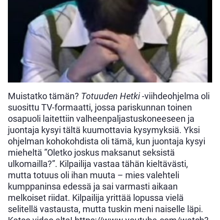
Muistatko tämän?
Totuuden Hetki
-viihdeohjelma oli
suosittu TV-formaatti, jossa pariskunnan toinen
osapuoli laitettiin valheenpaljastuskoneeseen ja
juontaja kysyi tältä kuumottavia kysymyksiä. Yksi
ohjelman kohokohdista oli tämä, kun juontaja kysyi
mieheltä ”Oletko joskus maksanut seksistä
ulkomailla?”. Kilpailija vastaa tähän kieltävästi,
mutta totuus oli ihan muuta – mies valehteli
kumppaninsa edessä ja sai varmasti aikaan
melkoiset riidat. Kilpailija yrittää lopussa vielä
selitellä vastausta, mutta tuskin meni naiselle läpi.