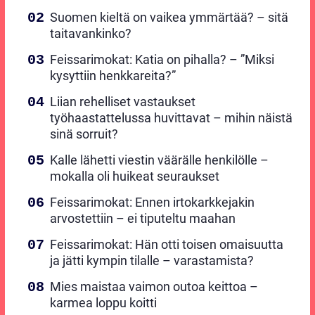
Suomen kieltä on vaikea ymmärtää? – sitä
taitavankinko?
Feissarimokat: Katia on pihalla? – ”Miksi
kysyttiin henkkareita?”
Liian rehelliset vastaukset
työhaastattelussa huvittavat – mihin näistä
sinä sorruit?
Kalle lähetti viestin väärälle henkilölle –
mokalla oli huikeat seuraukset
Feissarimokat: Ennen irtokarkkejakin
arvostettiin – ei tiputeltu maahan
Feissarimokat: Hän otti toisen omaisuutta
ja jätti kympin tilalle – varastamista?
Mies maistaa vaimon outoa keittoa –
karmea loppu koitti