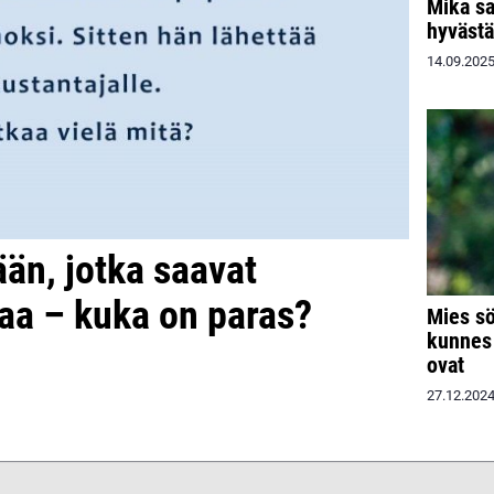
Mika sa
hyvästä
14.09.202
ään, jotka saavat
haa – kuka on paras?
Mies sö
kunnes 
ovat
27.12.202