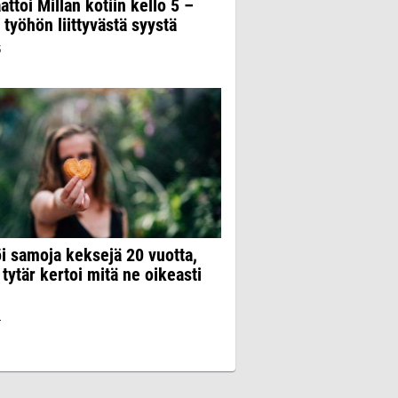
attoi Millan kotiin kello 5 –
 työhön liittyvästä syystä
5
i samoja keksejä 20 vuotta,
tytär kertoi mitä ne oikeasti
4