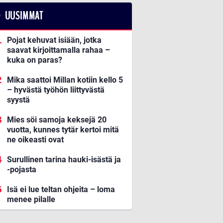
UUSIMMAT
Pojat kehuvat isiään, jotka
saavat kirjoittamalla rahaa –
kuka on paras?
Mika saattoi Millan kotiin kello 5
– hyvästä työhön liittyvästä
syystä
Mies söi samoja keksejä 20
vuotta, kunnes tytär kertoi mitä
ne oikeasti ovat
Surullinen tarina hauki-isästä ja
-pojasta
Isä ei lue teltan ohjeita – loma
menee pilalle