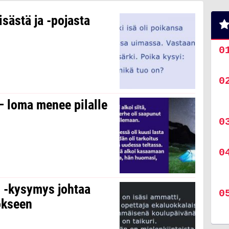
isästä ja -pojasta
a – loma menee pilalle
” -kysymys johtaa
okseen