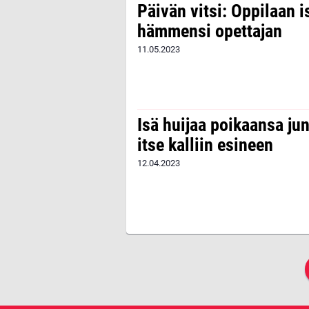
Päivän vitsi: Oppilaan 
hämmensi opettajan
11.05.2023
Isä huijaa poikaansa ju
itse kalliin esineen
12.04.2023