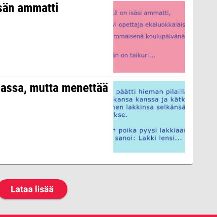
isän ammatti
nassa, mutta menettää
Lataa lisää