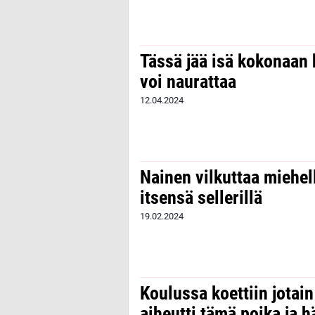
Tässä jää isä kokonaan 
voi naurattaa
12.04.2024
Nainen vilkuttaa miehel
itsensä sellerillä
19.02.2024
Koulussa koettiin jotain
aiheutti tämä poika ja 