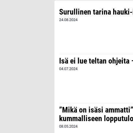
Surullinen tarina hauki-
24.08.2024
Isä ei lue teltan ohjeit
04.07.2024
”Mikä on isäsi ammatti
kummalliseen lopputul
08.05.2024