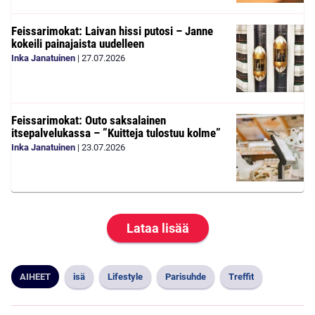
Feissarimokat: Laivan hissi putosi – Janne
kokeili painajaista uudelleen
Inka Janatuinen
|
27.07.2026
Feissarimokat: Outo saksalainen
itsepalvelukassa – ”Kuitteja tulostuu kolme”
Inka Janatuinen
|
23.07.2026
Lataa lisää
AIHEET
isä
Lifestyle
Parisuhde
Treffit