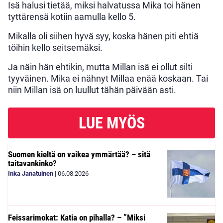
Isä halusi tietää, miksi halvatussa Mika toi hänen
tyttärensä kotiin aamulla kello 5.
Mikalla oli siihen hyvä syy, koska hänen piti ehtiä
töihin kello seitsemäksi.
Ja näin hän ehtikin, mutta Millan isä ei ollut silti
tyyväinen. Mika ei nähnyt Millaa enää koskaan. Tai
niin Millan isä on luullut tähän päivään asti.
LUE MYÖS
Suomen kieltä on vaikea ymmärtää? – sitä
taitavankinko?
Inka Janatuinen
|
06.08.2026
Feissarimokat: Katia on pihalla? – ”Miksi