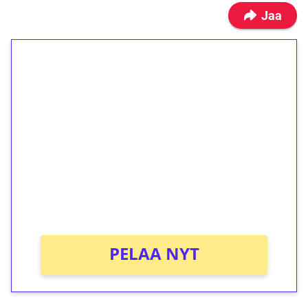
Jaa
1€ = 10€ arvosta
ilmaiskierroksia ilman
kierrätystä!
Talleta 1€
Saat heti 50 ilmaiskierrosta Tuohi 1000 -
peliin (arvo 0,20€ per kierros)!
Ei kierrätysvaatimusta!
PELAA NYT