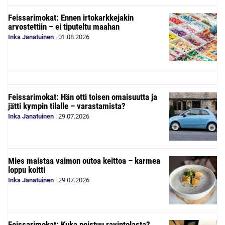
Feissarimokat: Ennen irtokarkkejakin
arvostettiin – ei tiputeltu maahan
Inka Janatuinen
|
01.08.2026
Feissarimokat: Hän otti toisen omaisuutta ja
jätti kympin tilalle – varastamista?
Inka Janatuinen
|
29.07.2026
Mies maistaa vaimon outoa keittoa – karmea
loppu koitti
Inka Janatuinen
|
29.07.2026
Feissarimokat: Kuka poistuu ravintolasta?