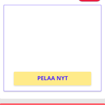
1€ = 10€ arvosta
ilmaiskierroksia ilman
kierrätystä!
Talleta 1€
Saat heti 50 ilmaiskierrosta Tuohi 1000 -
peliin (arvo 0,20€ per kierros)!
Ei kierrätysvaatimusta!
PELAA NYT