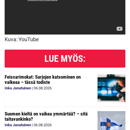
Kuva: YouTube
LUE MYÖS:
Feissarimokat: Sarjojen katsominen on
vaikeaa – tässä todiste
Inka Janatuinen
|
06.08.2026
Suomen kieltä on vaikea ymmärtää? – sitä
taitavankinko?
Inka Janatuinen
|
06.08.2026