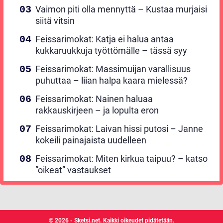
Vaimon piti olla mennyttä – Kustaa murjaisi
siitä vitsin
Feissarimokat: Katja ei halua antaa
kukkaruukkuja työttömälle – tässä syy
Feissarimokat: Massimuijan varallisuus
puhuttaa – liian halpa kaara mielessä?
Feissarimokat: Nainen haluaa
rakkauskirjeen – ja lopulta eron
Feissarimokat: Laivan hissi putosi – Janne
kokeili painajaista uudelleen
Feissarimokat: Miten kirkua taipuu? – katso
”oikeat” vastaukset
© 2026 - Sketsi.net. Kaikki oikeudet pidätetään.