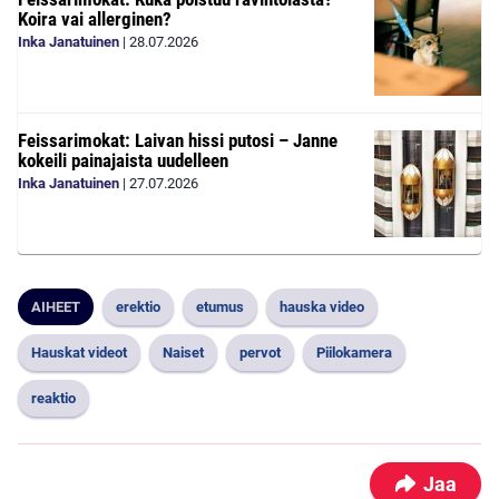
Koira vai allerginen?
Inka Janatuinen
|
28.07.2026
Feissarimokat: Laivan hissi putosi – Janne
kokeili painajaista uudelleen
Inka Janatuinen
|
27.07.2026
AIHEET
erektio
etumus
hauska video
Hauskat videot
Naiset
pervot
Piilokamera
reaktio
Jaa