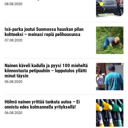
08.08.2020
Isä-parka joutui Suomessa hauskan pilan
kohteeksi – meinasi repiä pelihousunsa
07.08.2020
Nainen käveli kadulla ja pyysi 100 mieheltä
kiinnostusta petipuuhiin – lopputulos yllätti
minut täysin
06.08.2020
Hölmö nainen yrittää tankata autoa – Ei
onnistu edes kolmannella yrityksellä!
06.08.2020