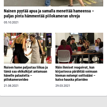
Nainen pyytää apua ja samalla menettää hameensa –
paljas pinta hämmentää piilokameran uhreja
05.10.2021
Naisen hame paljastaa liikaa ja
Näin ihmiset reagoivat, kun
tämä saa ohikulkijat antamaan
kirjastossa pärähtää soimaan
hänelle palautetta –
hieman nolompi soittoääni –
piilokameravideo
katso hauska pilavideo
21.08.2021
29.03.2021