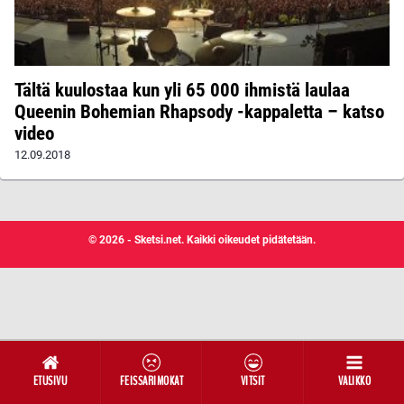
Tältä kuulostaa kun yli 65 000 ihmistä laulaa
Queenin Bohemian Rhapsody -kappaletta – katso
video
12.09.2018
© 2026 - Sketsi.net. Kaikki oikeudet pidätetään.
ETUSIVU
FEISSARIMOKAT
VITSIT
VALIKKO