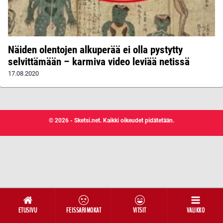
Näiden olentojen alkuperää ei olla pystytty
selvittämään – karmiva video leviää netissä
17.08.2020
© 2026 - Sketsi.net. Kaikki oikeudet pidätetään.
ETUSIVU
FEISSARIMOKAT
VITSIT
VALIKKO