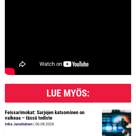
LUE MYÖS:
Feissarimokat: Sarjojen katsominen on
vaikeaa – tässä todiste
Inka Janatuinen
|
06.08.2026