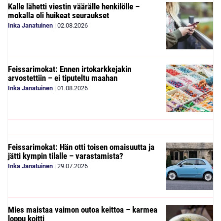
Kalle lähetti viestin väärälle henkilölle –
mokalla oli huikeat seuraukset
Inka Janatuinen
|
02.08.2026
Feissarimokat: Ennen irtokarkkejakin
arvostettiin – ei tiputeltu maahan
Inka Janatuinen
|
01.08.2026
Feissarimokat: Hän otti toisen omaisuutta ja
jätti kympin tilalle – varastamista?
Inka Janatuinen
|
29.07.2026
Mies maistaa vaimon outoa keittoa – karmea
loppu koitti