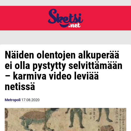
Näiden olentojen alkuperää
ei olla pystytty selvittämään
– karmiva video leviää
netissä
Metropoli
17.08.2020