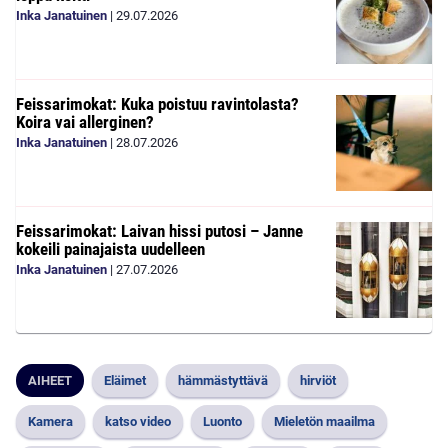
Inka Janatuinen
|
29.07.2026
Feissarimokat: Kuka poistuu ravintolasta?
Koira vai allerginen?
Inka Janatuinen
|
28.07.2026
Feissarimokat: Laivan hissi putosi – Janne
kokeili painajaista uudelleen
Inka Janatuinen
|
27.07.2026
AIHEET
Eläimet
hämmästyttävä
hirviöt
Kamera
katso video
Luonto
Mieletön maailma