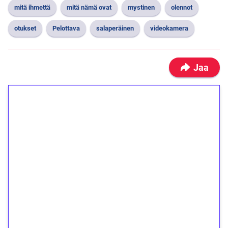
mitä ihmettä
mitä nämä ovat
mystinen
olennot
otukset
Pelottava
salaperäinen
videokamera
Jaa
1€ = 10€ arvosta
ilmaiskierroksia ilman
kierrätystä!
Talleta 1€
Saat heti 50 ilmaiskierrosta Tuohi 1000 -
peliin (arvo 0,20€ per kierros)!
Ei kierrätysvaatimusta!