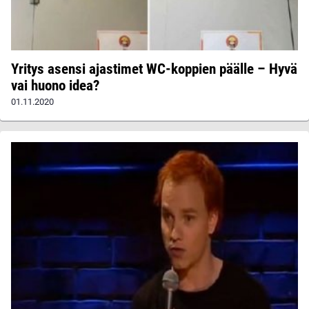
Yritys asensi ajastimet WC-koppien päälle – Hyvä
vai huono idea?
01.11.2020