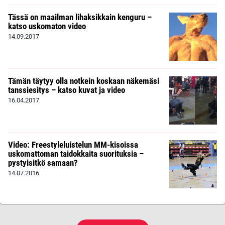
Tässä on maailman lihaksikkain kenguru –
katso uskomaton video
14.09.2017
Tämän täytyy olla notkein koskaan näkemäsi
tanssiesitys – katso kuvat ja video
16.04.2017
Video: Freestyleluistelun MM-kisoissa
uskomattoman taidokkaita suorituksia –
pystyisitkö samaan?
14.07.2016