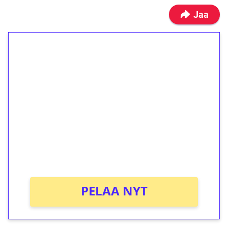
Jaa
1€ = 10€ arvosta
ilmaiskierroksia ilman
kierrätystä!
Talleta 1€
Saat heti 50 ilmaiskierrosta Tuohi 1000 -
peliin (arvo 0,20€ per kierros)!
Ei kierrätysvaatimusta!
PELAA NYT