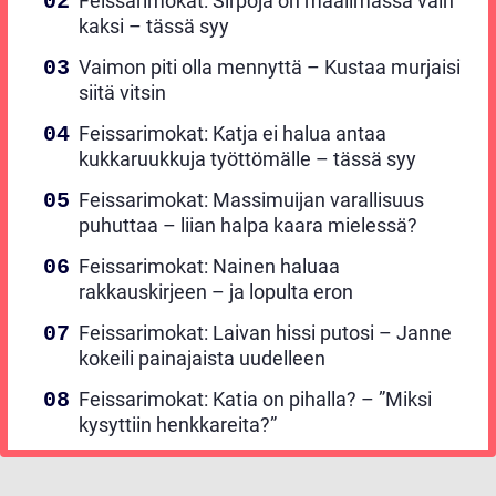
Feissarimokat: Sirpoja on maailmassa vain
kaksi – tässä syy
Vaimon piti olla mennyttä – Kustaa murjaisi
siitä vitsin
Feissarimokat: Katja ei halua antaa
kukkaruukkuja työttömälle – tässä syy
Feissarimokat: Massimuijan varallisuus
puhuttaa – liian halpa kaara mielessä?
Feissarimokat: Nainen haluaa
rakkauskirjeen – ja lopulta eron
Feissarimokat: Laivan hissi putosi – Janne
kokeili painajaista uudelleen
Feissarimokat: Katia on pihalla? – ”Miksi
kysyttiin henkkareita?”