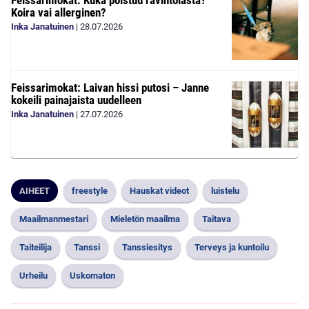
Feissarimokat: Kuka poistuu ravintolasta?
Koira vai allerginen?
Inka Janatuinen
|
28.07.2026
Feissarimokat: Laivan hissi putosi – Janne
kokeili painajaista uudelleen
Inka Janatuinen
|
27.07.2026
AIHEET
freestyle
Hauskat videot
luistelu
Maailmanmestari
Mieletön maailma
Taitava
Taiteilija
Tanssi
Tanssiesitys
Terveys ja kuntoilu
Urheilu
Uskomaton