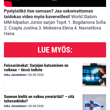
Pystyisitkö itse samaan? Jaa uskomattoman
taidokas video myös kavereillesi!
World Slalom
MM-kilpailun Junior sarjan Top4: 1. Bogdanova Sofia
2. Czapla Justina 3. Mokeeva Elena 4. Navratilova
Hana
LUE MYÖS:
Feissarimokat: Sarjojen katsominen on
vaikeaa – tässä todiste
Inka Janatuinen
|
06.08.2026
Suomen kieltä on vaikea ymmärtää? – sitä
taitavankinko?
Inka Janatuinen
|
06.08.2026