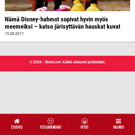
Nämä Disney-hahmot sopivat hyvin myös
meemeiksi – katso järisyttävän hauskat kuvat
15.08.2017
© 2026 - Sketsi.net. Kaikki oikeudet pidätetään.
ETUSIVU
FEISSARIMOKAT
VITSIT
VALIKKO