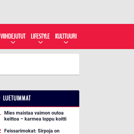
VIIHDEJUTUT
LIFESTYLE
KULTTUURI
LUETUIMMAT
Mies maistaa vaimon outoa
keittoa – karmea loppu koitti
Feissarimokat: Sirpoja on