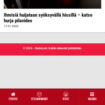
Ihmisiä huijataan syöksyvällä hissillä – katso
hurja pilavideo
17.01.2020
© 2026 - Sketsi.net. Kaikki oikeudet pidätetään.
ETUSIVU
FEISSARIMOKAT
VITSIT
VALIKKO