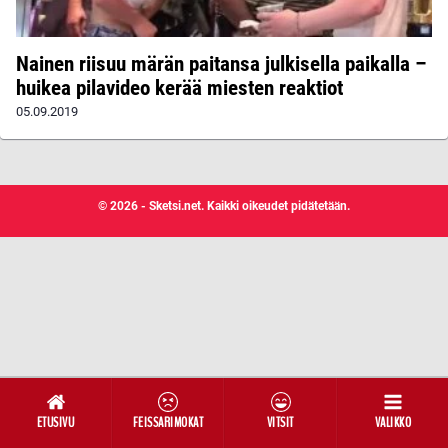
Nainen riisuu märän paitansa julkisella paikalla –
huikea pilavideo kerää miesten reaktiot
05.09.2019
© 2026 - Sketsi.net. Kaikki oikeudet pidätetään.
ETUSIVU
FEISSARIMOKAT
VITSIT
VALIKKO