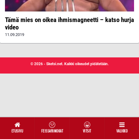
Tämä mies on oikea ihmismagneetti – katso hurja
video
11.09.2019
© 2026 - Sketsi.net. Kaikki oikeudet pidätetään.
ETUSIVU
FEISSARIMOKAT
VITSIT
VALIKKO