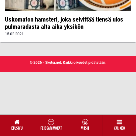
Uskomaton hamsteri, joka selvittää tiensä ulos
pulmaradasta alta aika yksikön
15.02.2021
© 2026 - Sketsi.net. Kaikki oikeudet pidätetään.
ETUSIVU
FEISSARIMOKAT
VITSIT
VALIKKO