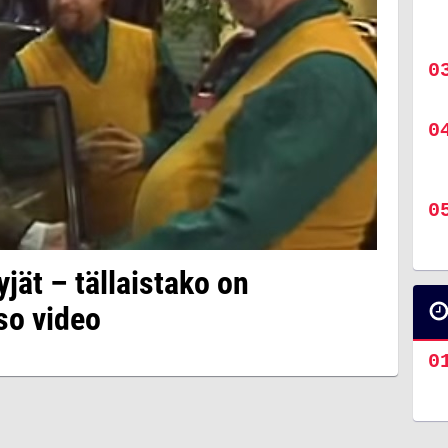
ät – tällaistako on
so video