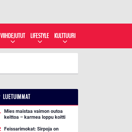
VIIHDEJUTUT
LIFESTYLE
KULTTUURI
LUETUIMMAT
Mies maistaa vaimon outoa
keittoa – karmea loppu koitti
Feissarimokat: Sirpoja on