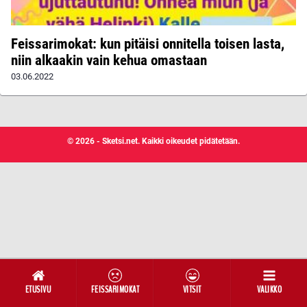
Feissarimokat: kun pitäisi onnitella toisen lasta,
niin alkaakin vain kehua omastaan
03.06.2022
© 2026 - Sketsi.net. Kaikki oikeudet pidätetään.
ETUSIVU
FEISSARIMOKAT
VITSIT
VALIKKO