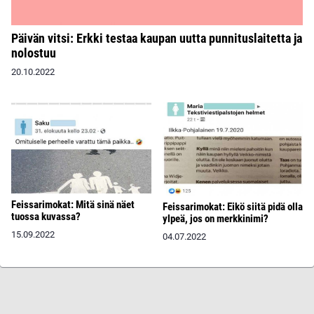
Päivän vitsi: Erkki testaa kaupan uutta punnituslaitetta ja
nolostuu
20.10.2022
Feissarimokat: Mitä sinä näet
Feissarimokat: Eikö siitä pidä olla
tuossa kuvassa?
ylpeä, jos on merkkinimi?
15.09.2022
04.07.2022