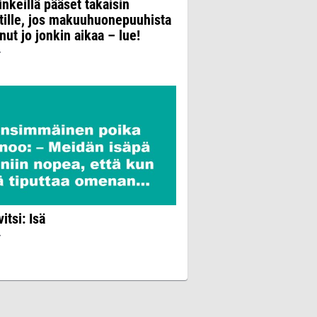
inkeillä pääset takaisin
tille, jos makuuhuonepuuhista
nut jo jonkin aikaa – lue!
7
itsi: Isä
7