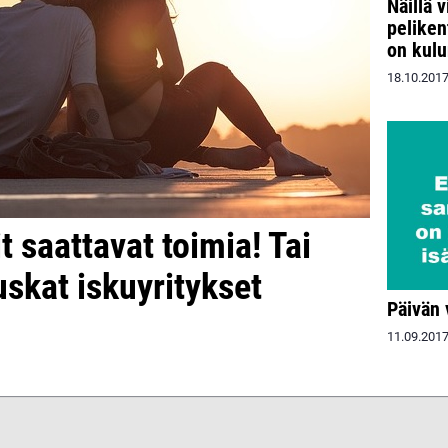
Näillä v
peliken
on kulu
18.10.201
t saattavat toimia! Tai
uskat iskuyritykset
Päivän v
11.09.201