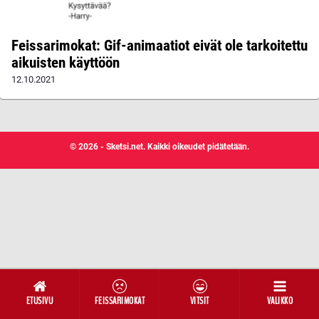
Feissarimokat: Gif-animaatiot eivät ole tarkoitettu
aikuisten käyttöön
12.10.2021
© 2026 - Sketsi.net. Kaikki oikeudet pidätetään.
ETUSIVU
FEISSARIMOKAT
VITSIT
VALIKKO