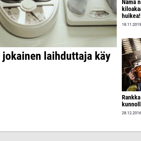
Nämä na
kiloaka
huikea!
18.11.201
a jokainen laihduttaja käy
Rankka 
kunnoll
28.12.201