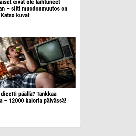
iset eivät ole laihtuneet
an – silti muodonmuutos on
 Katso kuvat
9
dieetti päällä? Tankkaa
a – 12000 kaloria päivässä!
6