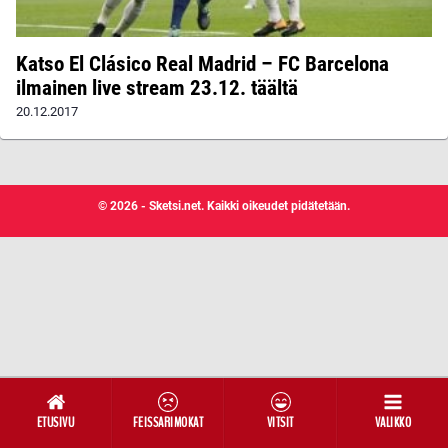
Katso El Clásico Real Madrid – FC Barcelona
ilmainen live stream 23.12. täältä
20.12.2017
© 2026 - Sketsi.net. Kaikki oikeudet pidätetään.
ETUSIVU
FEISSARIMOKAT
VITSIT
VALIKKO