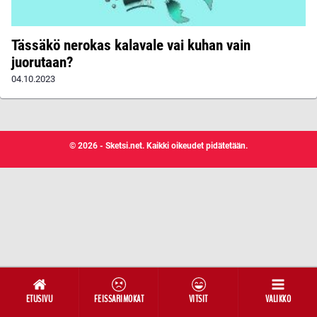
Tässäkö nerokas kalavale vai kuhan vain
juorutaan?
04.10.2023
© 2026 - Sketsi.net. Kaikki oikeudet pidätetään.
ETUSIVU
FEISSARIMOKAT
VITSIT
VALIKKO