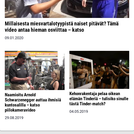
Millaisesta miesvartalotyypistä naiset pitävät? Tämä
video antaa hieman osviittaa – katso
09.01.2020
Kehonrakentaja pelaa oikean
Naamioitu Arnold
elämän Tinderiä – tulisiko sinulle
Schwarzenegger auttaa ihmisiä
tästä Tinder-match?
kuntosalilla – katso
piilokameravideo
04.05.2019
29.08.2019