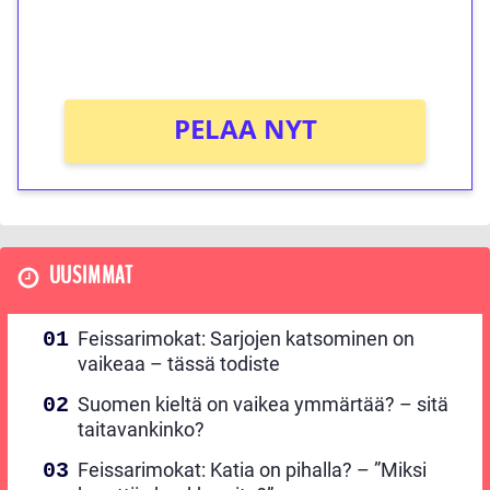
peliin (arvo 0,20€ per kierros)!
Ei kierrätysvaatimusta!
PELAA NYT
UUSIMMAT
Feissarimokat: Sarjojen katsominen on
vaikeaa – tässä todiste
Suomen kieltä on vaikea ymmärtää? – sitä
taitavankinko?
Feissarimokat: Katia on pihalla? – ”Miksi