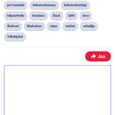
jari mentula
Kehonrakennus
kehonrakentaja
kilpaurheilu
kisalava
kisat
lahti
lava
lihakset
lihaksikas
mies
mörkö
urheilija
Viihdejutut
Jaa
1€ = 10€ arvosta
ilmaiskierroksia ilman
kierrätystä!
Talleta 1€
Saat heti 50 ilmaiskierrosta Tuohi 1000 -