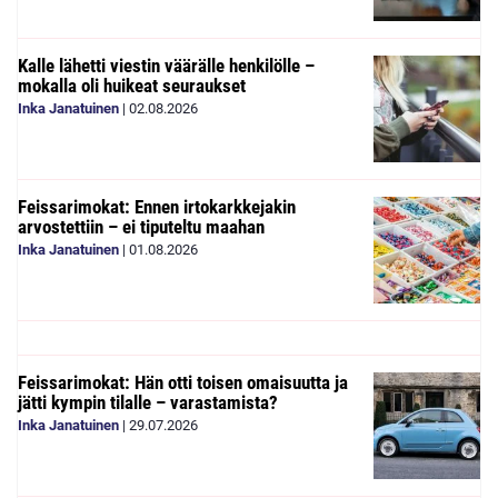
Kalle lähetti viestin väärälle henkilölle –
mokalla oli huikeat seuraukset
Inka Janatuinen
|
02.08.2026
Feissarimokat: Ennen irtokarkkejakin
arvostettiin – ei tiputeltu maahan
Inka Janatuinen
|
01.08.2026
Feissarimokat: Hän otti toisen omaisuutta ja
jätti kympin tilalle – varastamista?
Inka Janatuinen
|
29.07.2026