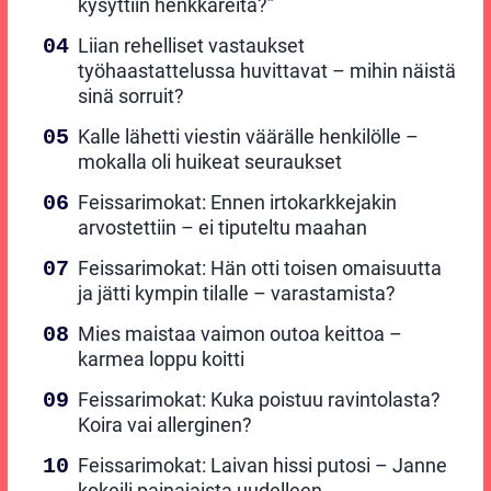
kysyttiin henkkareita?”
Liian rehelliset vastaukset
työhaastattelussa huvittavat – mihin näistä
sinä sorruit?
Kalle lähetti viestin väärälle henkilölle –
mokalla oli huikeat seuraukset
Feissarimokat: Ennen irtokarkkejakin
arvostettiin – ei tiputeltu maahan
Feissarimokat: Hän otti toisen omaisuutta
ja jätti kympin tilalle – varastamista?
Mies maistaa vaimon outoa keittoa –
karmea loppu koitti
Feissarimokat: Kuka poistuu ravintolasta?
Koira vai allerginen?
Feissarimokat: Laivan hissi putosi – Janne
kokeili painajaista uudelleen