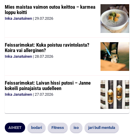
Mies maistaa vaimon outoa keittoa – karmea
loppu koitti
Inka Janatuinen
|
29.07.2026
Feissarimokat: Kuka poistuu ravintolasta?
Koira vai allerginen?
Inka Janatuinen
|
28.07.2026
Feissarimokat: Laivan hissi putosi – Janne
kokeili painajaista uudelleen
Inka Janatuinen
|
27.07.2026
AIHEET
bodari
Fitness
iso
jari bull mentula