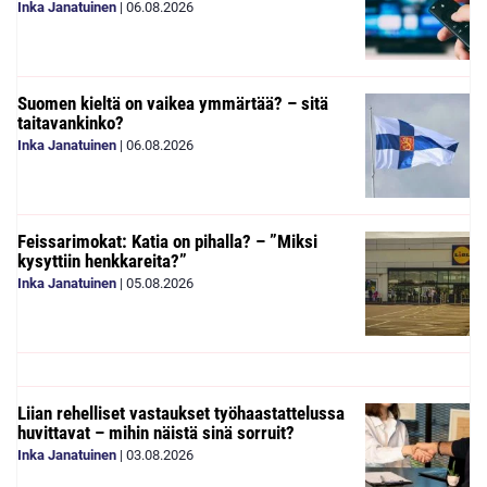
Inka Janatuinen
|
06.08.2026
Suomen kieltä on vaikea ymmärtää? – sitä
taitavankinko?
Inka Janatuinen
|
06.08.2026
Feissarimokat: Katia on pihalla? – ”Miksi
kysyttiin henkkareita?”
Inka Janatuinen
|
05.08.2026
Liian rehelliset vastaukset työhaastattelussa
huvittavat – mihin näistä sinä sorruit?
Inka Janatuinen
|
03.08.2026