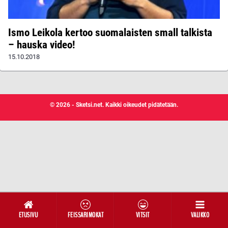
Ismo Leikola kertoo suomalaisten small talkista
– hauska video!
15.10.2018
© 2026 - Sketsi.net. Kaikki oikeudet pidätetään.
ETUSIVU
FEISSARIMOKAT
VITSIT
VALIKKO