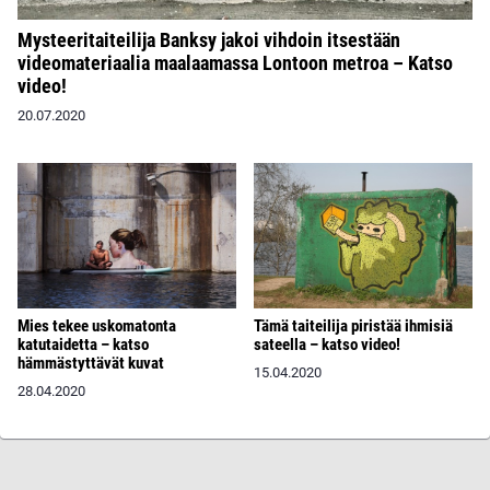
Mysteeritaiteilija Banksy jakoi vihdoin itsestään
videomateriaalia maalaamassa Lontoon metroa – Katso
video!
20.07.2020
Mies tekee uskomatonta
Tämä taiteilija piristää ihmisiä
katutaidetta – katso
sateella – katso video!
hämmästyttävät kuvat
15.04.2020
28.04.2020