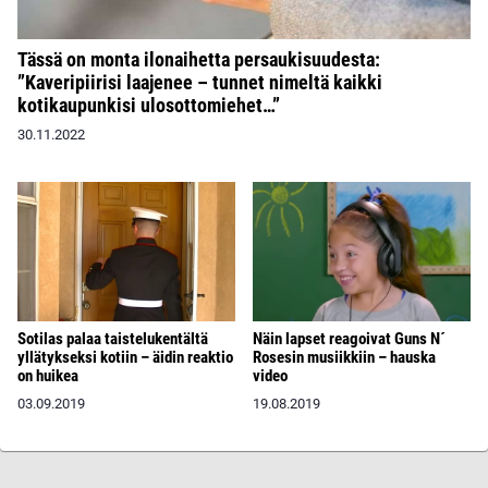
Tässä on monta ilonaihetta persaukisuudesta:
”Kaveripiirisi laajenee – tunnet nimeltä kaikki
kotikaupunkisi ulosottomiehet…”
30.11.2022
Näin lapset reagoivat Guns N´
Sotilas palaa taistelukentältä
Rosesin musiikkiin – hauska
yllätykseksi kotiin – äidin reaktio
video
on huikea
19.08.2019
03.09.2019