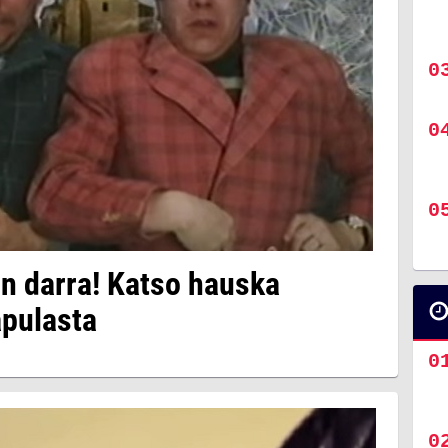
on darra! Katso hauska
apulasta