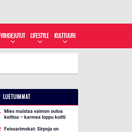
VIIHDEJUTUT
LIFESTYLE
KULTTUURI
LUETUIMMAT
Mies maistaa vaimon outoa
keittoa – karmea loppu koitti
Feissarimokat: Sirpoja on