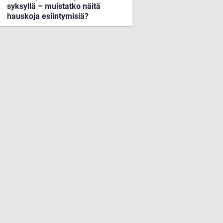
syksyllä – muistatko näitä
hauskoja esiintymisiä?