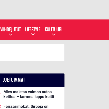
VIIHDEJUTUT
LIFESTYLE
KULTTUURI
LUETUIMMAT
Mies maistaa vaimon outoa
keittoa – karmea loppu koitti
Feissarimokat: Sirpoja on