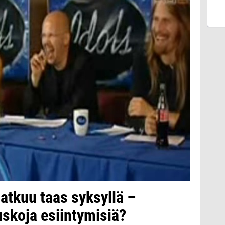
jatkuu taas syksyllä –
uskoja esiintymisiä?