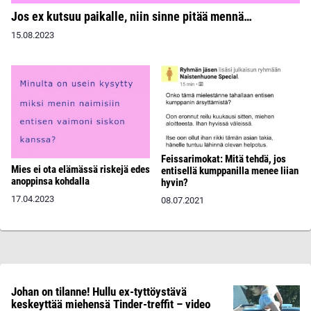
Jos ex kutsuu paikalle, niin sinne pitää mennä…
15.08.2023
Feissarimokat: Mitä tehdä, jos
Mies ei ota elämässä riskejä edes
entisellä kumppanilla menee liian
anoppinsa kohdalla
hyvin?
17.04.2023
08.07.2021
Johan on tilanne! Hullu ex-tyttöystävä
keskeyttää miehensä Tinder-treffit – video