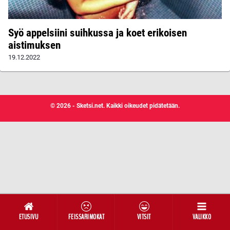
Syö appelsiini suihkussa ja koet erikoisen
aistimuksen
19.12.2022
© 2026 - Sketsi.net. Kaikki oikeudet pidätetään.
ETUSIVU
FEISSARIMOKAT
VITSIT
VALIKKO