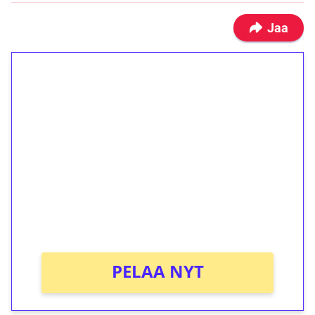
Jaa
1€ = 10€ arvosta
ilmaiskierroksia ilman
kierrätystä!
Talleta 1€
Saat heti 50 ilmaiskierrosta Tuohi 1000 -
peliin (arvo 0,20€ per kierros)!
Ei kierrätysvaatimusta!
PELAA NYT