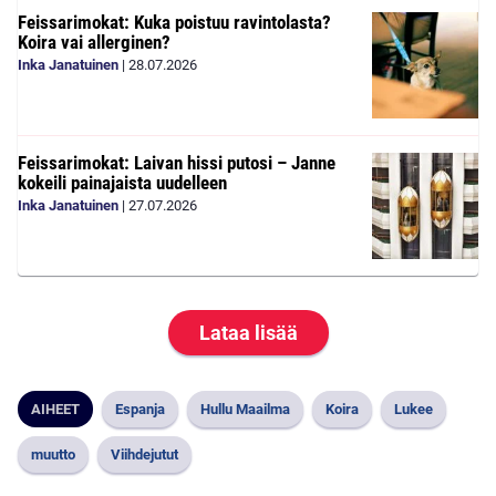
Feissarimokat: Kuka poistuu ravintolasta?
Koira vai allerginen?
Inka Janatuinen
|
28.07.2026
Feissarimokat: Laivan hissi putosi – Janne
kokeili painajaista uudelleen
Inka Janatuinen
|
27.07.2026
Lataa lisää
AIHEET
Espanja
Hullu Maailma
Koira
Lukee
muutto
Viihdejutut