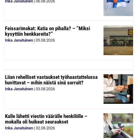
Inka Janatuinen
|
06.08.2026
Feissarimokat: Katia on pihalla? – ”Miksi
kysyttiin henkkareita?”
Inka Janatuinen
|
05.08.2026
Liian rehelliset vastaukset työhaastattelussa
huvittavat – mihin näistä sinä sorruit?
Inka Janatuinen
|
03.08.2026
Kalle lähetti viestin väärälle henkilölle –
mokalla oli huikeat seuraukset
Inka Janatuinen
|
02.08.2026