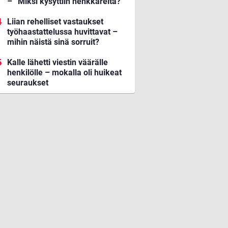
– ”Miksi kysyttiin henkkareita?”
Liian rehelliset vastaukset
työhaastattelussa huvittavat –
mihin näistä sinä sorruit?
Kalle lähetti viestin väärälle
henkilölle – mokalla oli huikeat
seuraukset