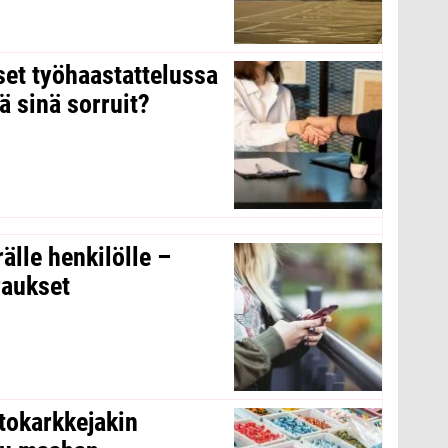
kset työhaastattelussa
ä sinä sorruit?
rälle henkilölle –
raukset
tokarkkejakin