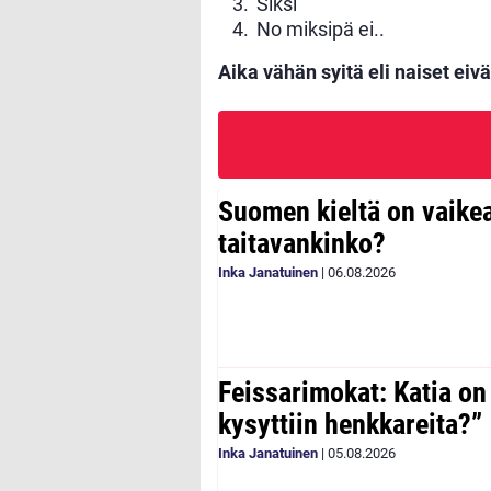
Siksi
No miksipä ei..
Aika vähän syitä eli naiset eivä
Suomen kieltä on vaike
taitavankinko?
Inka Janatuinen
|
06.08.2026
Feissarimokat: Katia on
kysyttiin henkkareita?”
Inka Janatuinen
|
05.08.2026