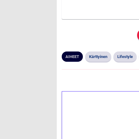
AIHEET
Kärttyinen
Lifestyle
1€ = 10€ arvosta 
kierrätystä!
Talleta 1€
Saat heti 50 ilmaiskierr