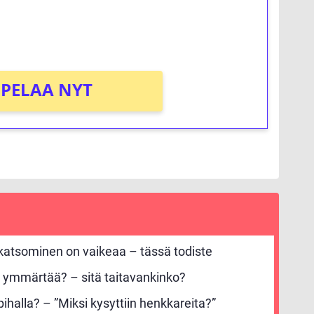
PELAA NYT
 katsominen on vaikeaa – tässä todiste
 ymmärtää? – sitä taitavankinko?
ihalla? – ”Miksi kysyttiin henkkareita?”