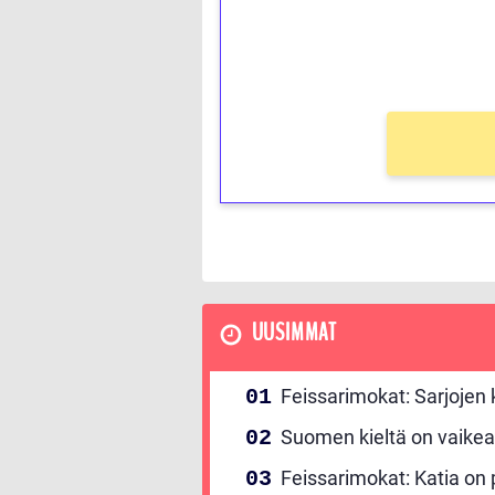
kierros)!
Ei kierrätysvaatimusta!
UUSIMMAT
Feissarimokat: Sarjojen
Suomen kieltä on vaikea
Feissarimokat: Katia on p