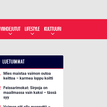
VIIHDEJUTUT
LIFESTYLE
KULTTUURI
LUETUIMMAT
Mies maistaa vaimon outoa
keittoa – karmea loppu koitti
Feissarimokat: Sirpoja on
maailmassa vain kaksi – tässä
syy
Vaimon piti olla mennyttä –