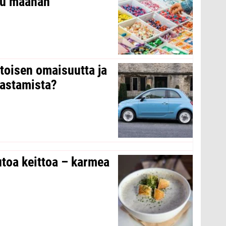
ltu maahan
 toisen omaisuutta ja
arastamista?
toa keittoa – karmea