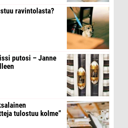
stuu ravintolasta?
issi putosi – Janne
lleen
ksalainen
tteja tulostuu kolme”