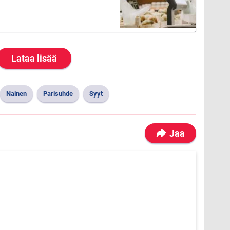
Lataa lisää
Nainen
Parisuhde
Syyt
Jaa
ilmaiskierroksia ilman
osta Tuohi 1000 -peliin (arvo 0,20€ per