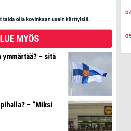
t taida olla kovinkaan usein kärttyisiä.
LUE MYÖS
a ymmärtää? – sitä
 pihalla? – ”Miksi